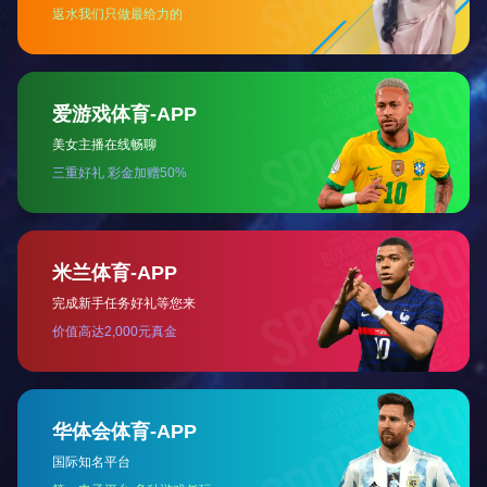
查看详情
捷报！2023年中国精细化工百强名单公布，河北诚信
集团位居第三！
查看详情