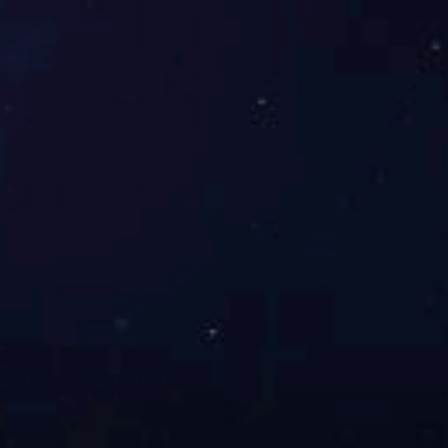
河北诚信集团召开“庆七一”主题党日活动，庆祝中国共
产党成立102周年
查看详情