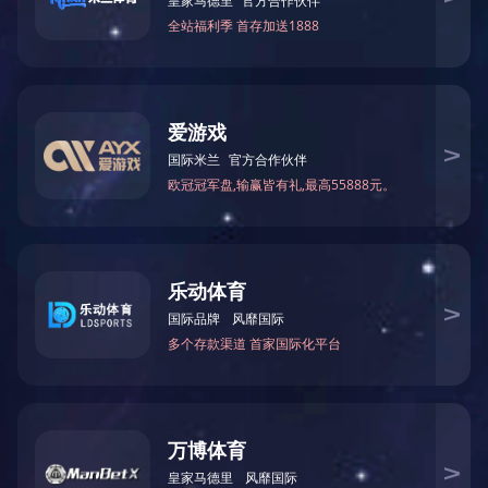
术，致力产业链上下游转型升级与节能减碳发展，推
动企业发展再上新台阶，以实际行动迎接党的二十大
胜利召开！
标签：
诚信集团
上一页：
运动与快乐融合，竞技与趣味加持！ 第九届“诚信
杯”职工趣味运动会隆重举办
下一页：
捷报！yabocom(中国)官方网站入选“2021年优秀农药中间
体供应商”名单