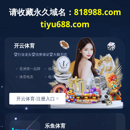
English
人才招聘
坚持“以人为本”的管理理念，坚持不拘一格的用人态度，坚持“赛马不相
马”的用人机制。
人才理念
校园招聘
社会招聘
2025-06-17
中控员
所属部门 :
社会招聘
河北省
不限
初中及以上
全职
1人