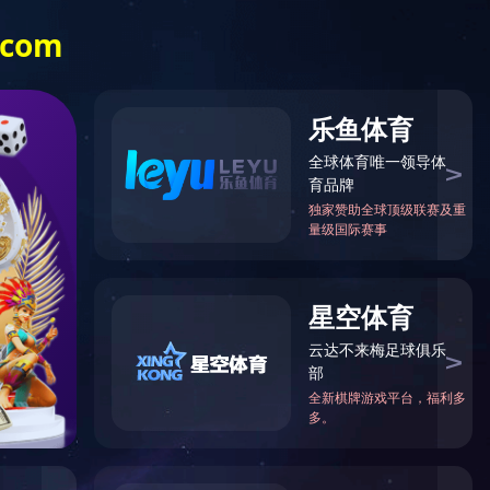
e.
。
版登录入口
|
米兰app体育登录入口
|
米兰网页版
|