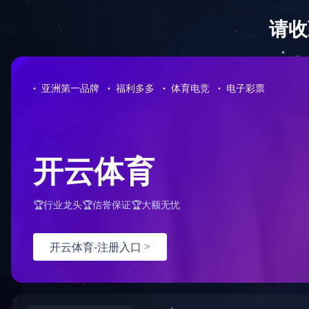
S
乐动注册
|
米乐网页版登录入口
|
九州体育
|
米